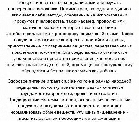
консультироваться со специалистами или изучать
проверенные источники. Помимо трав, народная медицина
включает в себя методы, основанные на использовании
продуктов пчеловодства, таких как мёд, прополис или
маточное молочко, которые известны своими
антибактериальными и регенерирующими свойствами. Также
популярны различные компрессы, настойки и отвары,
приготовленные по старинным рецептам, передаваемым из
поколения в поколение. Эти средства часто отличаются
доступностью и простотой применения, что делает их
привлекательными для людей, стремящихся к натуральному
образу жизни без лишних химических добавок.
Здоровое питание играет crucialную role в рамках народной
медицины, поскольку правильный рацион считается
фундаментом крепкого здоровья и долголетия.
Традиционные системы питания, основанные на сезонных
продуктах и натуральных ингредиентах, помогают
нормализовать обмен веществ, улучшить пищеварение и
насытить организм необходимыми витаминами и
минералами. Например, включение в диету квашеной
капусты, богатой витамином C, или употребление льняного
масла для поддержания сердечно-сосудистой системы — это