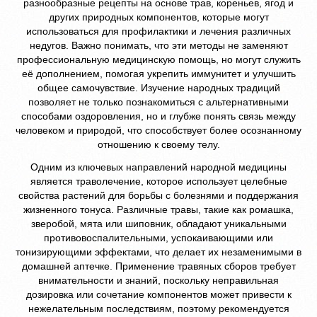
разнообразные рецепты на основе трав, кореньев, ягод и
других природных компонентов, которые могут
использоваться для профилактики и лечения различных
недугов. Важно понимать, что эти методы не заменяют
профессиональную медицинскую помощь, но могут служить
её дополнением, помогая укрепить иммунитет и улучшить
общее самочувствие. Изучение народных традиций
позволяет не только познакомиться с альтернативными
способами оздоровления, но и глубже понять связь между
человеком и природой, что способствует более осознанному
отношению к своему телу.
Одним из ключевых направлений народной медицины
является траволечение, которое использует целебные
свойства растений для борьбы с болезнями и поддержания
жизненного тонуса. Различные травы, такие как ромашка,
зверобой, мята или шиповник, обладают уникальными
противовоспалительными, успокаивающими или
тонизирующими эффектами, что делает их незаменимыми в
домашней аптечке. Применение травяных сборов требует
внимательности и знаний, поскольку неправильная
дозировка или сочетание компонентов может привести к
нежелательным последствиям, поэтому рекомендуется